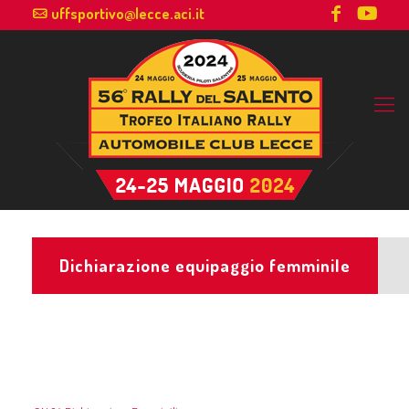
uffsportivo@lecce.aci.it
Dichiarazione equipaggio femminile