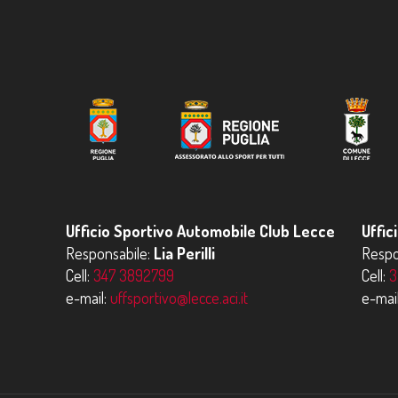
Ufficio Sportivo Automobile Club Lecce
Uffic
Responsabile:
Lia Perilli
Respo
Cell:
347 3892799
Cell:
3
e-mail:
uffsportivo@lecce.aci.it
e-mai