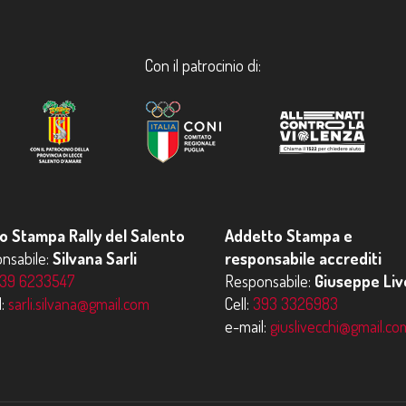
Con il patrocinio di:
io Stampa Rally del Salento
Addetto Stampa e
nsabile:
Silvana Sarli
responsabile accrediti
39 6233547
Responsabile:
Giuseppe Liv
l:
sarli.silvana@gmail.com
Cell:
393 3326983
e-mail:
giuslivecchi@gmail.co