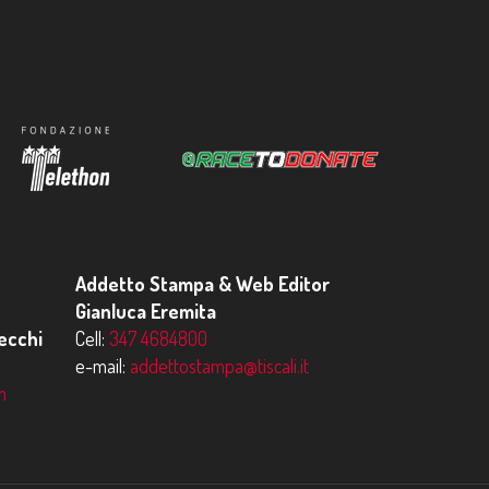
Addetto Stampa & Web Editor
Gianluca Eremita
ecchi
Cell:
347 4684800
e-mail:
addettostampa@tiscali.it
m