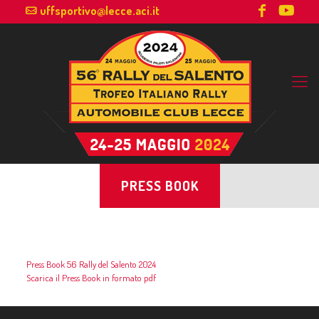
uffsportivo@lecce.aci.it
PRESS BOOK
Press Book 56 Rally del Salento 2024
Scarica il Press Book in formato pdf