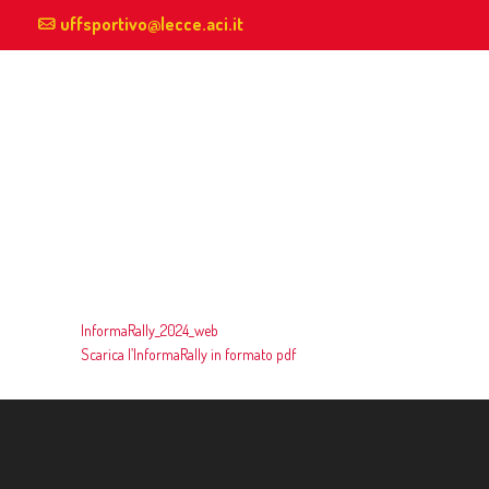
uffsportivo@lecce.aci.it
InformaRally_2024_web
Scarica l’InformaRally in formato pdf