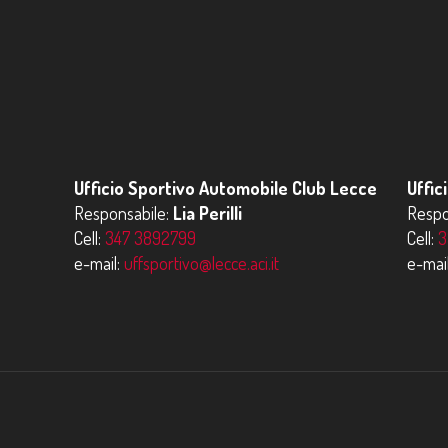
Ufficio Sportivo Automobile Club Lecce
Uffic
Responsabile:
Lia Perilli
Respo
Cell:
347 3892799
Cell:
3
e-mail:
uffsportivo@lecce.aci.it
e-mai