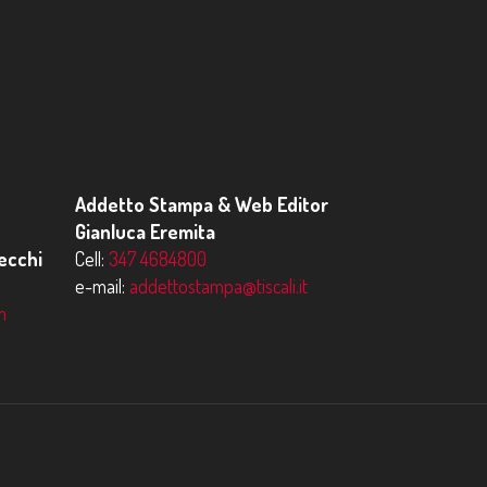
Addetto Stampa & Web Editor
Gianluca Eremita
ecchi
Cell:
347 4684800
e-mail:
addettostampa@tiscali.it
m