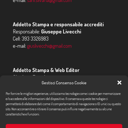
e-mail:
sarli.silvana@gmail.com
Addetto Stampa e responsabile accrediti
Responsabile:
Giuseppe Livecchi
Cell:
393 3326983
e-mail:
giuslivecchi@gmail.com
Addetto Stampa & Web Editor
Gianluca Eremita
Gestisci Consenso Cookie
Cell:
347 4684800
e-mail:
addettostampa@tiscali.it
Per fornire le migliori esperienze, utilizziamo tecnologie come i cookie per memorizzare
e/o accedere alle informazioni del dispositivo. Il consenso a queste tecnologie ci
permetterà di elaborare dati come il comportamento di navigazione o ID unici su questo
sito. Non acconsentire o ritirare il consenso può influire negativamente su alcune
caratteristiche e funzioni.
© 2024 Rally del Salento - Tutti i diritti riservati |
Privacy policy
-