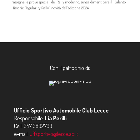
rassegna le prove speciali del Rally moderno, senza dimenticare il “Salento
Historic Regularity Rally”, novità dell’edizione 2024.
Con il patrocinio di:
Ufficio Sportivo Automobile Club Lecce
Responsabile:
Lia Perilli
Cell:
347 3892799
e-mail:
uffsportivo@lecce.aci.it