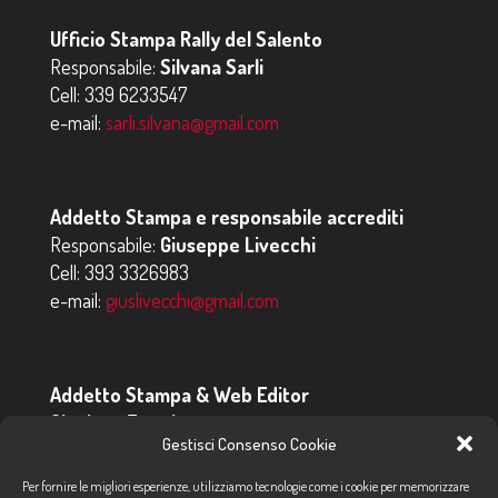
Ufficio Stampa Rally del Salento
Responsabile:
Silvana Sarli
Cell:
339 6233547
e-mail:
sarli.silvana@gmail.com
Addetto Stampa e responsabile accrediti
Responsabile:
Giuseppe Livecchi
Cell:
393 3326983
e-mail:
giuslivecchi@gmail.com
Addetto Stampa & Web Editor
Gianluca Eremita
Gestisci Consenso Cookie
Cell:
347 4684800
e-mail:
addettostampa@tiscali.it
Per fornire le migliori esperienze, utilizziamo tecnologie come i cookie per memorizzare