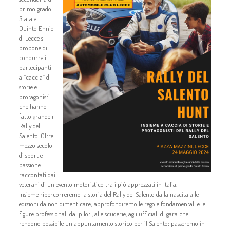
primo grado
Statale
Quinto Ennio
di Lecce si
propone di
condurre i
partecipanti
a “caccia” di
storie e
protagonisti
che hanno
fatto grande il
Rally del
Salento. Oltre
mezzo secolo
di sport e
passione
raccontati dai
veterani di un evento motoristico tra i più apprezzati in Italia.
Insieme ripercorreremo la storia del Rally del Salento dalla nascita alle
edizioni da non dimenticare; approfondiremo le regole fondamentali e le
figure professionali dai piloti, alle scuderie, agli ufficiali di gara che
rendono possibile un appuntamento storico per il Salento; passeremo in