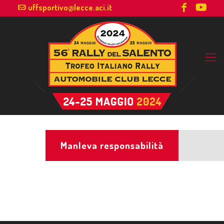
uffsportivo@lecce.aci.it
Manleva responsabilità