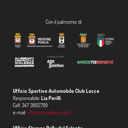
Con il patrocinio di:
Ufficio Sportivo Automobile Club Lecce
Responsabile:
Lia Perilli
Cell:
347 3892799
e-mail:
uffsportivo@lecce.aci.it