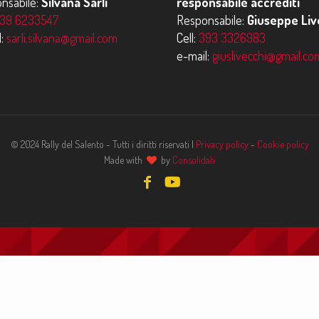
nsabile:
Silvana Sarli
responsabile accrediti
39 6233547
Responsabile:
Giuseppe Liv
l:
sarli.silvana@gmail.com
Cell:
393 3326983
e-mail:
giuslivecchi@gmail.co
© 2024 Rally del Salento - Tutti i diritti riservati |
Privacy policy
-
Cookie policy
Made with
by
Consolidati