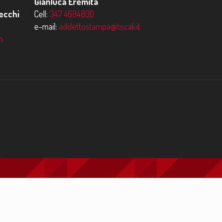
Gianluca Eremita
ecchi
Cell:
347 4684800
e-mail:
addettostampa@tiscali.it
m