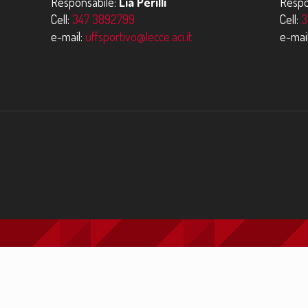
Responsabile:
Lia Perilli
Respo
Cell:
347 3892799
Cell:
3
e-mail:
uffsportivo@lecce.aci.it
e-mai